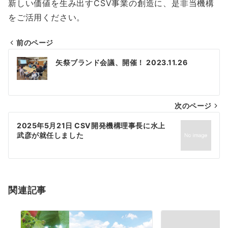
新しい価値を生み出すCSV事業の創造に、是非当機構
をご活用ください。
前のページ
投
矢祭ブランド会議、開催！ 2023.11.26
稿
ナ
次のページ
ビ
ゲ
2025年5月21日 CSV開発機構理事長に水上
武彦が就任しました
ー
シ
ョ
関連記事
ン