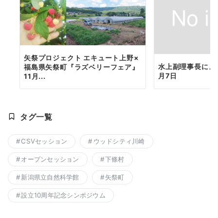
矢祭プロジェクト エキュート上野×
水上副理事長によ
福島県矢祭町『ラズベリーフェア』
月7日
11月...
タグ一覧
CSVセッション
ウッドシティ川崎
オープンセッション
下條村
新潟県立自然科学館
矢祭町
設立10周年記念シンポジウム