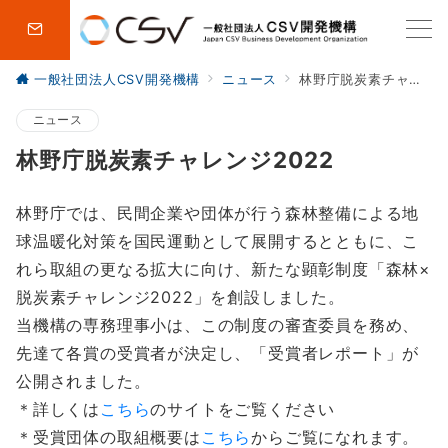
一般社団法人CSV開発機構
ニュース
林野庁脱炭素チャレンジ2022
ニュース
林野庁脱炭素チャレンジ2022
林野庁では、民間企業や団体が行う森林整備による地
球温暖化対策を国民運動として展開するとともに、こ
れら取組の更なる拡大に向け、新たな顕彰制度「森林×
脱炭素チャレンジ2022」を創設しました。
当機構の専務理事小は、この制度の審査委員を務め、
先達て各賞の受賞者が決定し、「受賞者レポート」が
公開されました。
＊詳しくは
こちら
のサイトをご覧ください
＊受賞団体の取組概要は
こちら
からご覧になれます。