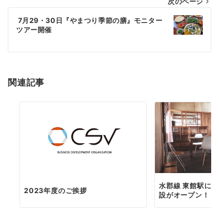
次のページ
ビ
ゲ
7月29・30日『やまつり季節の膳』モニター
ツアー開催
ー
シ
ョ
関連記事
ン
水郡線 東館駅に
2023年度のご挨拶
設がオープン！