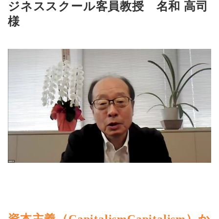
ジネススクール客員教授 名和 高司
様
資本主義（CapitalismCapitalism）か