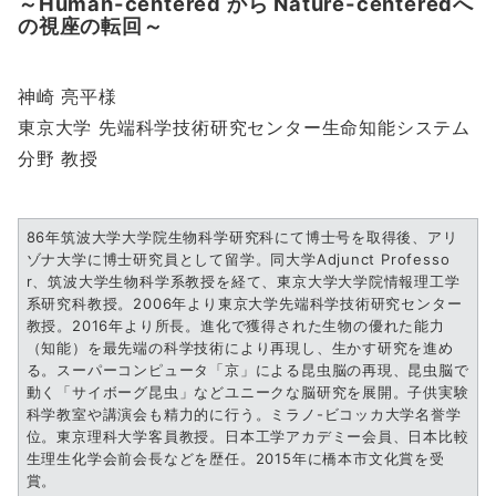
～Human-centered から Nature-centeredへ
の視座の転回～
神崎 亮平様
東京大学 先端科学技術研究センター生命知能システム
分野 教授
86年筑波大学大学院生物科学研究科にて博士号を取得後、アリ
ゾナ大学に博士研究員として留学。同大学Adjunct Professo
r、筑波大学生物科学系教授を経て、東京大学大学院情報理工学
系研究科教授。2006年より東京大学先端科学技術研究センター
教授。2016年より所長。進化で獲得された生物の優れた能力
（知能）を最先端の科学技術により再現し、生かす研究を進め
る。スーパーコンピュータ「京」による昆虫脳の再現、昆虫脳で
動く「サイボーグ昆虫」などユニークな脳研究を展開。子供実験
科学教室や講演会も精力的に行う。ミラノ-ビコッカ大学名誉学
位。東京理科大学客員教授。日本工学アカデミー会員、日本比較
生理生化学会前会長などを歴任。2015年に橋本市文化賞を受
賞。