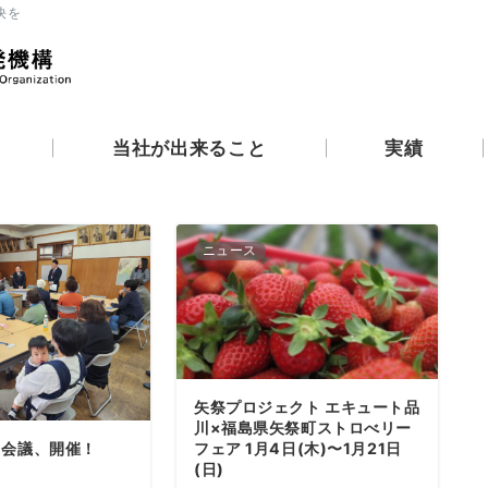
決を
当社が出来ること
実績
ニュース
矢祭プロジェクト エキュート品
川×福島県矢祭町ストロべリー
フェア 1月4日(木)〜1月21日
ド会議、開催！
(日)
6